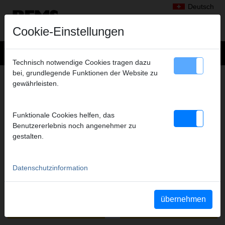
Deutsch
Cookie-Einstellungen
Technisch notwendige Cookies tragen dazu
bei, grundlegende Funktionen der Website zu
ROHR- UND KANALINSPEKTION,
gewährleisten.
ROHR- UND KANALREINIGUNG
FILME DIESER PRODUKTGRUPPE
Funktionale Cookies helfen, das
Benutzererlebnis noch angenehmer zu
gestalten.
YouTube REMS CamSys 2
YouTube REMS Pull-Push
Datenschutzinformation
übernehmen