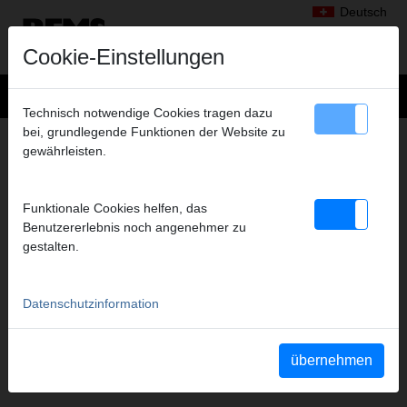
Deutsch
Cookie-Einstellungen
Technisch notwendige Cookies tragen dazu
bei, grundlegende Funktionen der Website zu
MEDIEN
–
gewährleisten.
SICHERHEITSDATENBLÄTTER
Anzuzeigende Dokumenttypen
Funktionale Cookies helfen, das
alle auswählen
Benutzererlebnis noch angenehmer zu
Betriebsanleitungen
gestalten.
Teileverzeichnisse
Sicherheitsdatenblätter
Sicherheitshinweise
Datenschutzinformation
Weitere Dokumente
YouTube Videos
Videos
übernehmen