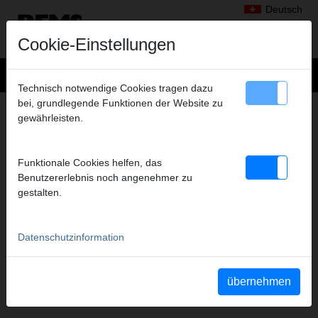
Deutsch
Cookie-Einstellungen
Technisch notwendige Cookies tragen dazu
bei, grundlegende Funktionen der Website zu
HÄUFIG GESTELLTE FRAGEN
gewährleisten.
WELCHE LÄNDER WERDEN VOM ONLINE-
SHOP BELIEFERT?
Funktionale Cookies helfen, das
REMS SARL
liefert nach Frankreich
Benutzererlebnis noch angenehmer zu
REMS GmbH & Co KG
liefert nach Österreich
gestalten.
Datenschutzinformation
übernehmen