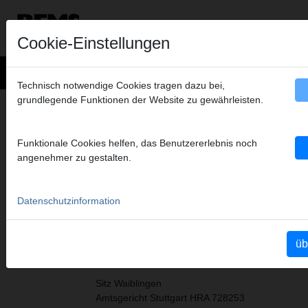
Cookie-Einstellungen
Technisch notwendige Cookies tragen dazu bei,
grundlegende Funktionen der Website zu gewährleisten.
KONZERNZENTRALE
Funktionale Cookies helfen, das Benutzererlebnis noch
angenehmer zu gestalten.
REMS GmbH & Co KG
Maschinen- und Werkzeugfabrik
Postfach 1631, D-71306 Waiblingen
Datenschutzinformation
Stuttgarter Straße 83, D-71332 Waiblingen
Telefon +49 7151 1707 - 0
üb
Telefax +49 7151 1707 - 110
Sitz Waiblingen
Amtsgericht Stuttgart HRA 728253