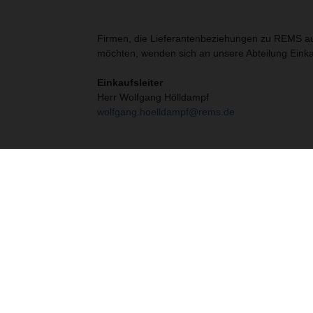
Firmen, die Lieferantenbeziehungen zu REMS a
möchten, wenden sich an unsere Abteilung Einka
Einkaufsleiter
Herr Wolfgang Hölldampf
wolfgang.hoelldampf@rems.de