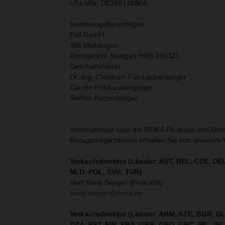
USt-IdNr. DE259146804
Vertretungsberechtigter:
Föll GmbH
Sitz Waiblingen
Amtsgericht Stuttgart HRB 260321
Geschäftsführer:
Dr.-Ing. Christoph Föll-Laubengeiger
Carolin Föll-Laubengeiger
Steffen Katzenberger
Informationen über die REMS Produkte und über
Bezugsmöglichkeiten erhalten Sie von unserem 
Verkaufsdirektor (Länder: AUT, BEL, CZE, DE
NLD, POL, SVK, TUR)
Herr Hans Seeger (Prokurist)
hans.seeger@rems.de
Verkaufsdirektor (Länder: ARM, AZE, BGR, B
DZA, EST, FIN, FRA, GBR, GEO, GRC, IRL, ISL