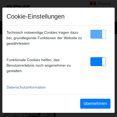
Deutsch
Cookie-Einstellungen
Technisch notwendige Cookies tragen dazu
bei, grundlegende Funktionen der Website zu
REMS – SEIT ÜBER 110 JAHREN
gewährleisten.
RICHTUNGSWEISEND FÜR
LEISTUNGSSTARKE, INNOVATIVE
MASCHINEN UND WERKZEUGE.
Funktionale Cookies helfen, das
Benutzererlebnis noch angenehmer zu
FORTSCHRITT IST UNSER ANTRIEB.
gestalten.
Datenschutzinformation
übernehmen