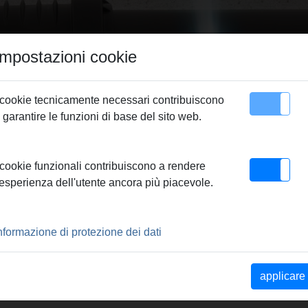
Impostazioni cookie
 cookie tecnicamente necessari contribuiscono
 garantire le funzioni di base del sito web.
Contatto
 cookie funzionali contribuiscono a rendere
 E CANALI
'esperienza dell'utente ancora più piacevole.
PRODOTTI
nformazione di protezione dei dati
e REMS
YouTube REMS
YouTube REMS
applicare
ini-
Mini-Cobra
Cobra 22
ull-