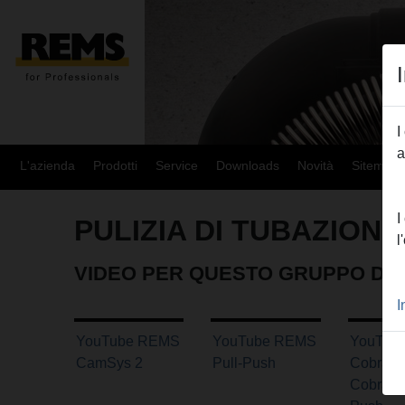
I
a
L'azienda
Prodotti
Service
Downloads
Novità
Sitemap
I
PULIZIA DI TUBAZIONI
l
VIDEO PER QUESTO GRUPPO DI 
I
YouTube REMS
YouTube REMS
YouTub
CamSys 2
Pull-Push
Cobra, M
Cobra, P