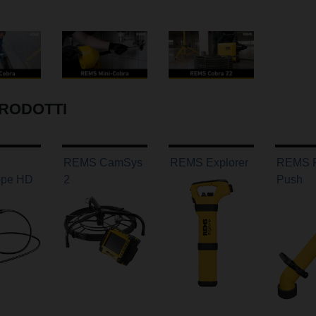
PRODOTTI
REMS CamSys
REMS Explorer
REMS P
pe HD
2
Push